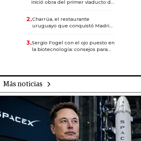
inició obra del primer viaducto de
los Accesos Este a Montevideo;
inversión total asciende a US$ 54
2.
Charrúa, el restaurante
millones
uruguayo que conquistó Madrid:
sirve 300 cubiertos diarios, agota
reservas con un mes de
3.
Sergio Fogel con el ojo puesto en
anticipación y prepara apertura
la biotecnología: consejos para
emprendedores, oportunidades
de inversión y el rol de la IA
Más noticias