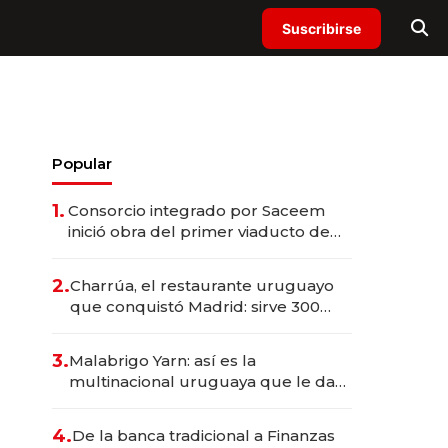
Suscribirse
Popular
1.
Consorcio integrado por Saceem
inició obra del primer viaducto de
los Accesos Este a Montevideo;
inversión total asciende a US$ 54
2.
Charrúa, el restaurante uruguayo
millones
que conquistó Madrid: sirve 300
cubiertos diarios, agota reservas
con un mes de anticipación y
3.
Malabrigo Yarn: así es la
prepara apertura
multinacional uruguaya que le da
de tejer al mundo
4.
De la banca tradicional a Finanzas