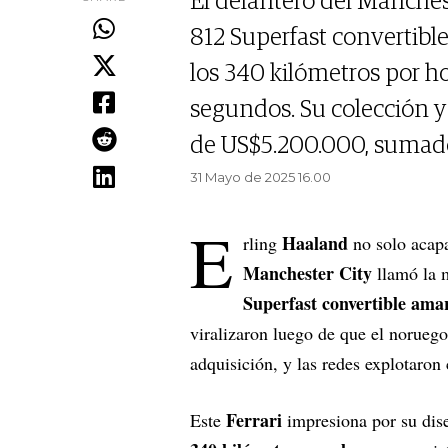
El delantero del Manches
812 Superfast convertibl
los 340 kilómetros por ho
segundos. Su colección y
de US$5.200.000, sumado
31 Mayo de 2025 16.00
E
Haaland
rling
no solo acapa
Manchester City
llamó la m
Superfast convertible amar
viralizaron luego de que el noruego
adquisición, y las redes explotaron
Ferrari
Este
impresiona por su dis