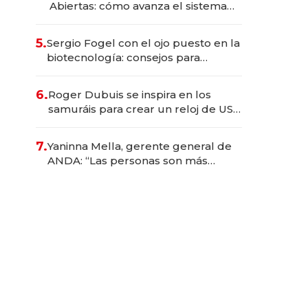
Abiertas: cómo avanza el sistema
financiero uruguayo
5.
Sergio Fogel con el ojo puesto en la
biotecnología: consejos para
emprendedores, oportunidades de
inversión y el rol de la IA
6.
Roger Dubuis se inspira en los
samuráis para crear un reloj de US$
384.000
7.
Yaninna Mella, gerente general de
ANDA: “Las personas son más
importantes que los problemas”