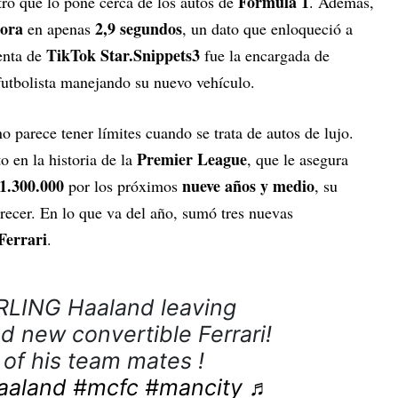
Fórmula 1
stro que lo pone cerca de los autos de
. Además,
hora
2,9 segundos
en apenas
, un dato que enloqueció a
TikTok Star.Snippets3
uenta de
fue la encargada de
futbolista manejando su nuevo vehículo.
no parece tener límites cuando se trata de autos de lujo.
Premier League
o en la historia de la
, que le asegura
1.300.000
nueve años y medio
por los próximos
, su
recer. En lo que va del año, sumó tres nuevas
Ferrari
.
LING Haaland leaving
nd new convertible Ferrari!
of his team mates !
aaland
#mcfc
#mancity
♬