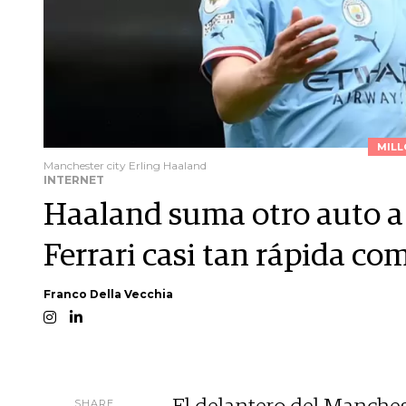
MILL
Manchester city Erling Haaland
INTERNET
Haaland suma otro auto a 
Ferrari casi tan rápida c
Franco Della Vecchia
SHARE