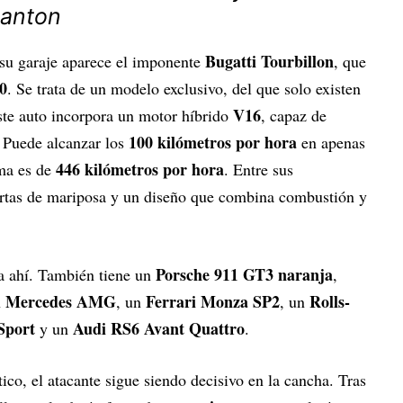
Banton
Bugatti Tourbillon
 su garaje aparece el imponente
, que
0
. Se trata de un modelo exclusivo, del que solo existen
V16
te auto incorpora un motor híbrido
, capaz de
100 kilómetros por hora
. Puede alcanzar los
en apenas
446 kilómetros por hora
ma es de
. Entre sus
uertas de mariposa y un diseño que combina combustión y
Porsche 911 GT3 naranja
a ahí. También tiene un
,
Mercedes AMG
Ferrari Monza SP2
Rolls-
n
, un
, un
Sport
Audi RS6 Avant Quattro
y un
.
ico, el atacante sigue siendo decisivo en la cancha. Tras