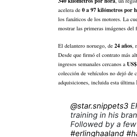
340 kilómetros por hora
, un regi
0 a 97 kilómetros por 
acelera de
los fanáticos de los motores. La c
mostrar las primeras imágenes del 
24 años
El delantero noruego, de
, 
Desde que firmó el contrato más alt
US$
ingresos semanales cercanos a
colección de vehículos no dejó de c
adquisiciones, incluida esta última
@star.snippets3
ER
training in his bra
Followed by a few 
#erlinghaaland
#h