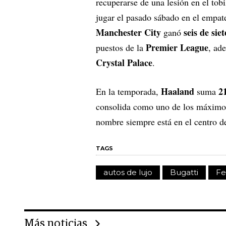
recuperarse de una lesión en el tob
jugar el pasado sábado en el empa
Manchester City
seis de sie
ganó
Premier League
puestos de la
, ad
Crystal Palace
.
Haaland
2
En la temporada,
suma
consolida como uno de los máximos
nombre siempre está en el centro de
TAGS
autos de lujo
Bugatti
Fe
Más noticias