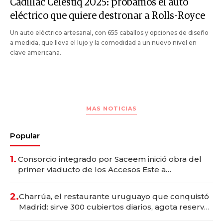
Cadillac Celestiq 2025: probamos el auto
eléctrico que quiere destronar a Rolls-Royce
Un auto eléctrico artesanal, con 655 caballos y opciones de diseño
a medida, que lleva el lujo y la comodidad a un nuevo nivel en
clave americana.
MAS NOTICIAS
Popular
1.
Consorcio integrado por Saceem inició obra del
primer viaducto de los Accesos Este a
Montevideo; inversión total asciende a US$ 54
millones
2.
Charrúa, el restaurante uruguayo que conquistó
Madrid: sirve 300 cubiertos diarios, agota reservas
con un mes de anticipación y prepara apertura