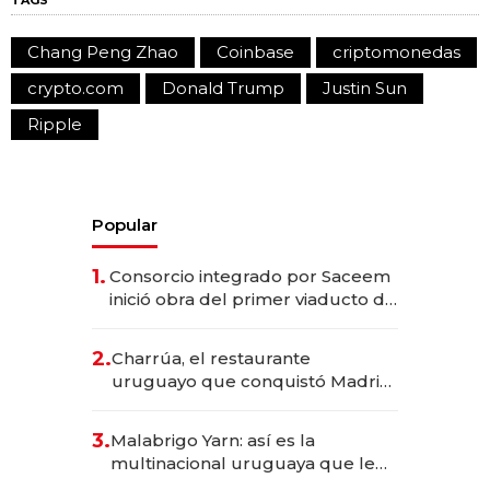
TAGS
Chang Peng Zhao
Coinbase
criptomonedas
crypto.com
Donald Trump
Justin Sun
Ripple
Popular
1.
Consorcio integrado por Saceem
inició obra del primer viaducto de
los Accesos Este a Montevideo;
inversión total asciende a US$ 54
2.
Charrúa, el restaurante
millones
uruguayo que conquistó Madrid:
sirve 300 cubiertos diarios, agota
reservas con un mes de
3.
Malabrigo Yarn: así es la
anticipación y prepara apertura
multinacional uruguaya que le
da de tejer al mundo