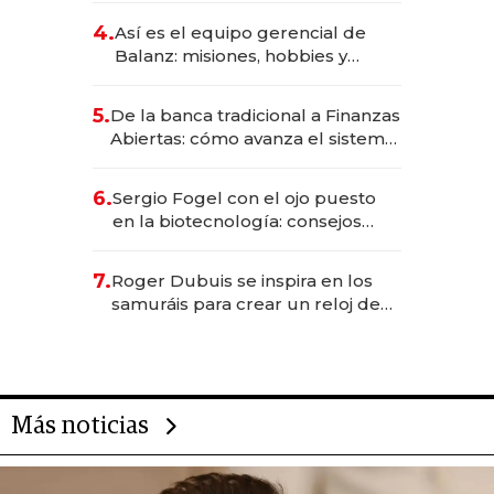
4.
Así es el equipo gerencial de
Balanz: misiones, hobbies y
metas para este año
5.
De la banca tradicional a Finanzas
Abiertas: cómo avanza el sistema
financiero uruguayo
6.
Sergio Fogel con el ojo puesto
en la biotecnología: consejos
para emprendedores,
oportunidades de inversión y el
7.
Roger Dubuis se inspira en los
rol de la IA
samuráis para crear un reloj de
US$ 384.000
Más noticias