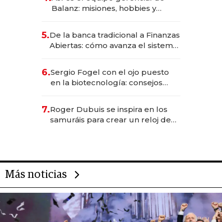
Balanz: misiones, hobbies y
metas para este año
5.
De la banca tradicional a Finanzas
Abiertas: cómo avanza el sistema
financiero uruguayo
6.
Sergio Fogel con el ojo puesto
en la biotecnología: consejos
para emprendedores,
oportunidades de inversión y el
7.
Roger Dubuis se inspira en los
rol de la IA
samuráis para crear un reloj de
US$ 384.000
Más noticias