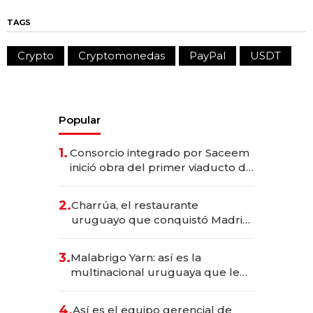
TAGS
Crypto
Cryptomonedas
PayPal
USDT
Popular
1.
Consorcio integrado por Saceem
inició obra del primer viaducto de
los Accesos Este a Montevideo;
inversión total asciende a US$ 54
2.
Charrúa, el restaurante
millones
uruguayo que conquistó Madrid:
sirve 300 cubiertos diarios, agota
reservas con un mes de
3.
Malabrigo Yarn: así es la
anticipación y prepara apertura
multinacional uruguaya que le
da de tejer al mundo
4.
Así es el equipo gerencial de