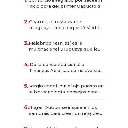
1.
Consorcio integrado por Saceem
inició obra del primer viaducto de
los Accesos Este a Montevideo;
inversión total asciende a US$ 54
2.
Charrúa, el restaurante
millones
uruguayo que conquistó Madrid:
sirve 300 cubiertos diarios, agota
reservas con un mes de
3.
Malabrigo Yarn: así es la
anticipación y prepara apertura
multinacional uruguaya que le
da de tejer al mundo
4.
De la banca tradicional a
Finanzas Abiertas: cómo avanza
el sistema financiero uruguayo
5.
Sergio Fogel con el ojo puesto en
la biotecnología: consejos para
emprendedores, oportunidades
de inversión y el rol de la IA
6.
Roger Dubuis se inspira en los
samuráis para crear un reloj de
US$ 384.000