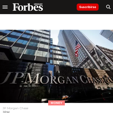
Suscribirse
MONEY
JP Morgan Chase
JPM