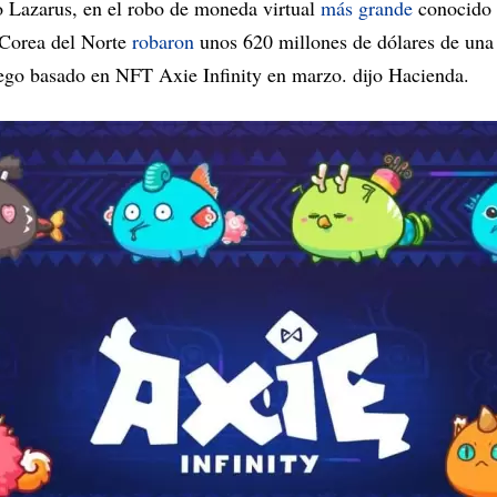
o Lazarus, en el robo de moneda virtual
más grande
conocido h
 Corea del Norte
robaron
unos 620 millones de dólares de una
ego basado en NFT Axie Infinity en marzo. dijo Hacienda.