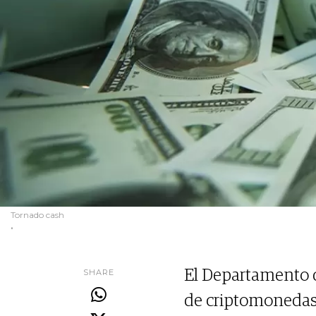
Tornado cash
.
SHARE
El Departamento d
de criptomonedas 