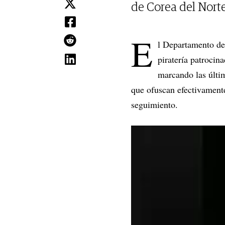
de Corea del Norte
E
l Departamento de
piratería patrocin
marcando las últim
que ofuscan efectivamente
seguimiento.