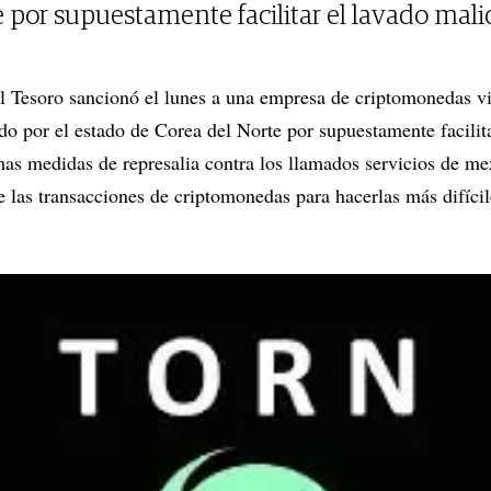
 por supuestamente facilitar el lavado malic
l Tesoro sancionó el lunes a una empresa de criptomonedas v
ado por el estado de Corea del Norte por supuestamente facilit
as medidas de represalia contra los llamados servicios de me
 las transacciones de criptomonedas para hacerlas más difícile