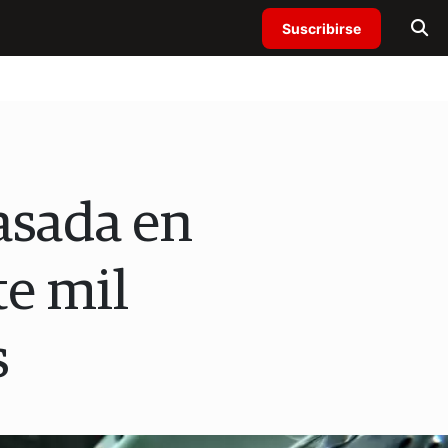
Suscribirse
asada en
te mil
s