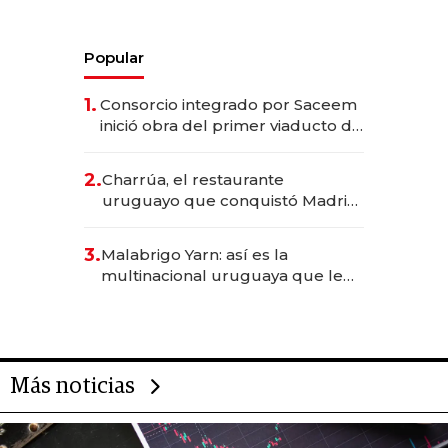
Popular
1.
Consorcio integrado por Saceem
inició obra del primer viaducto de
los Accesos Este a Montevideo;
inversión total asciende a US$ 54
2.
Charrúa, el restaurante
millones
uruguayo que conquistó Madrid:
sirve 300 cubiertos diarios, agota
reservas con un mes de
3.
Malabrigo Yarn: así es la
anticipación y prepara apertura
multinacional uruguaya que le
da de tejer al mundo
Más noticias