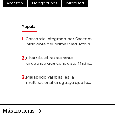
Amazon
Hedge funds
Microsoft
Popular
1.
Consorcio integrado por Saceem
inició obra del primer viaducto de
los Accesos Este a Montevideo;
inversión total asciende a US$ 54
2.
Charrúa, el restaurante
millones
uruguayo que conquistó Madrid:
sirve 300 cubiertos diarios, agota
reservas con un mes de
3.
Malabrigo Yarn: así es la
anticipación y prepara apertura
multinacional uruguaya que le
da de tejer al mundo
Más noticias