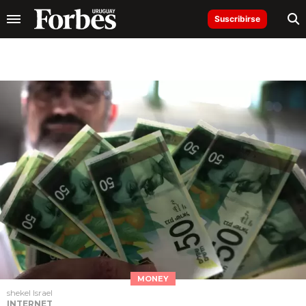
Suscribirse
MONEY
shekel Israel
INTERNET