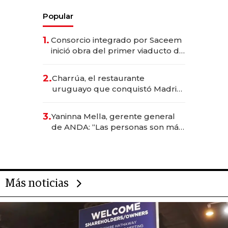
Popular
1.
Consorcio integrado por Saceem
inició obra del primer viaducto de
los Accesos Este a Montevideo;
inversión total asciende a US$ 54
2.
Charrúa, el restaurante
millones
uruguayo que conquistó Madrid:
sirve 300 cubiertos diarios, agota
reservas con un mes de
3.
Yaninna Mella, gerente general
anticipación y prepara apertura
de ANDA: “Las personas son más
importantes que los problemas”
Más noticias