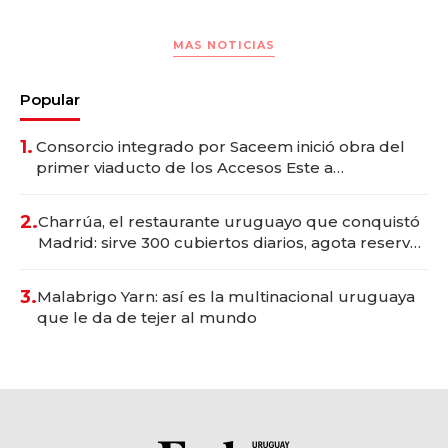
MAS NOTICIAS
Popular
1.
Consorcio integrado por Saceem inició obra del
primer viaducto de los Accesos Este a
Montevideo; inversión total asciende a US$ 54
millones
2.
Charrúa, el restaurante uruguayo que conquistó
Madrid: sirve 300 cubiertos diarios, agota reservas
con un mes de anticipación y prepara apertura
3.
Malabrigo Yarn: así es la multinacional uruguaya
que le da de tejer al mundo