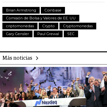
Brian Armstrong
Coinbase
Comisión de Bolsa y Valores de EE. UU
criptomonedas
Crypto
Cryptomonedas
Gary Gensler
Paul Grewal
SEC
Más noticias