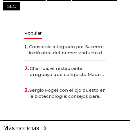
SEC
Popular
1.
Consorcio integrado por Saceem
inició obra del primer viaducto de
los Accesos Este a Montevideo;
inversión total asciende a US$ 54
2.
Charrúa, el restaurante
millones
uruguayo que conquistó Madrid:
sirve 300 cubiertos diarios, agota
reservas con un mes de
3.
Sergio Fogel con el ojo puesto en
anticipación y prepara apertura
la biotecnología: consejos para
emprendedores, oportunidades
de inversión y el rol de la IA
Más noticias