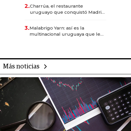
inversión total asciende a US$ 54
2.
Charrúa, el restaurante
millones
uruguayo que conquistó Madrid:
sirve 300 cubiertos diarios, agota
reservas con un mes de
3.
Malabrigo Yarn: así es la
anticipación y prepara apertura
multinacional uruguaya que le
da de tejer al mundo
Más noticias