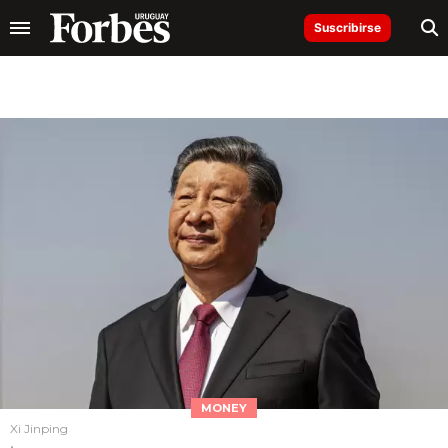
Suscribirse
MONEY
Xi Jinping
.