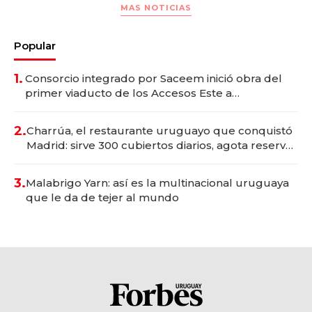
MAS NOTICIAS
Popular
1.
Consorcio integrado por Saceem inició obra del
primer viaducto de los Accesos Este a
Montevideo; inversión total asciende a US$ 54
millones
2.
Charrúa, el restaurante uruguayo que conquistó
Madrid: sirve 300 cubiertos diarios, agota reservas
con un mes de anticipación y prepara apertura
3.
Malabrigo Yarn: así es la multinacional uruguaya
que le da de tejer al mundo