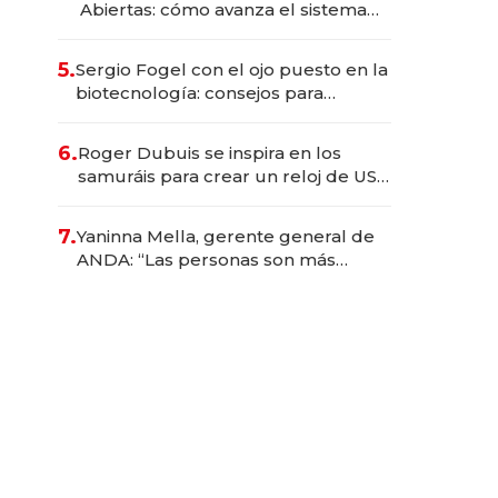
Abiertas: cómo avanza el sistema
financiero uruguayo
5.
Sergio Fogel con el ojo puesto en la
biotecnología: consejos para
emprendedores, oportunidades de
inversión y el rol de la IA
6.
Roger Dubuis se inspira en los
samuráis para crear un reloj de US$
384.000
7.
Yaninna Mella, gerente general de
ANDA: “Las personas son más
importantes que los problemas”