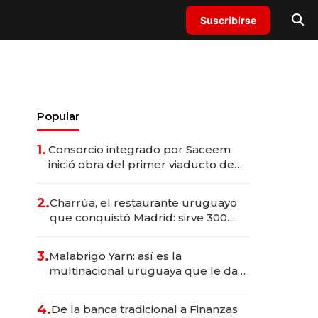
Suscribirse
Popular
1.
Consorcio integrado por Saceem
inició obra del primer viaducto de
los Accesos Este a Montevideo;
inversión total asciende a US$ 54
2.
Charrúa, el restaurante uruguayo
millones
que conquistó Madrid: sirve 300
cubiertos diarios, agota reservas
con un mes de anticipación y
3.
Malabrigo Yarn: así es la
prepara apertura
multinacional uruguaya que le da
de tejer al mundo
4.
De la banca tradicional a Finanzas