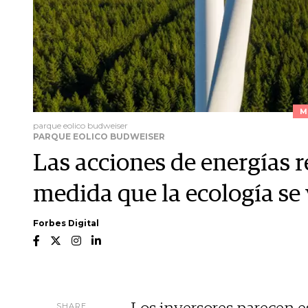
M
parque eolico budweiser
PARQUE EOLICO BUDWEISER
Las acciones de energías 
medida que la ecología se 
Forbes Digital
SHARE