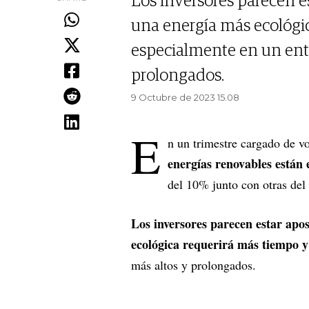
Los inversores parecen e
una energía más ecológic
especialmente en un ento
prolongados.
9 Octubre de 2023 15.08
E
n un trimestre cargado de v
energías renovables están 
del 10% junto con otras del 
Los inversores parecen estar apo
ecológica requerirá más tiempo y
más altos y prolongados.