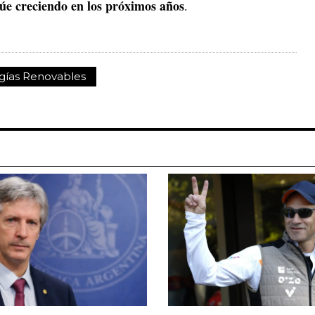
núe creciendo en los próximos años
.
gías Renovables