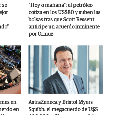
r se
"Hoy o mañana": el petróleo
ejor
cotiza en los US$80 y suben las
bolsas tras que Scott Bessent
ndo”
anticipe un acuerdo inminente
por Ormuz
 mes en
AstraZeneca y Bristol Myers
cuerdo en
Squibb: el megacuerdo de U$S