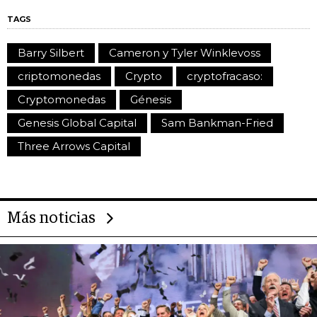
TAGS
Barry Silbert
Cameron y Tyler Winklevoss
criptomonedas
Crypto
cryptofracaso:
Cryptomonedas
Génesis
Genesis Global Capital
Sam Bankman-Fried
Three Arrows Capital
Más noticias