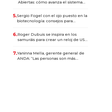
Abiertas: cómo avanza el sistema
financiero uruguayo
5.
Sergio Fogel con el ojo puesto en la
biotecnología: consejos para
emprendedores, oportunidades de
inversión y el rol de la IA
6.
Roger Dubuis se inspira en los
samuráis para crear un reloj de US$
384.000
7.
Yaninna Mella, gerente general de
ANDA: “Las personas son más
importantes que los problemas”