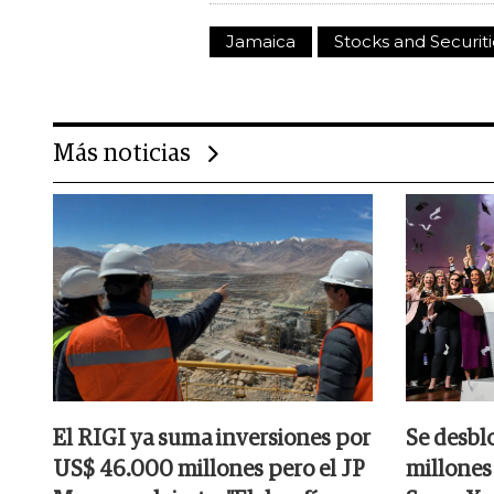
Jamaica
Stocks and Securiti
Más noticias
El RIGI ya suma inversiones por
Se desbl
US$ 46.000 millones pero el JP
millones