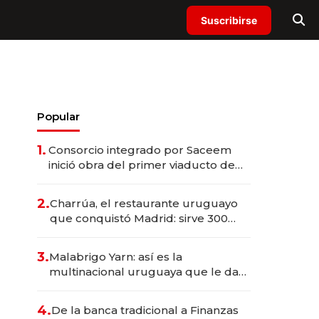
Suscribirse
Popular
1.
Consorcio integrado por Saceem
inició obra del primer viaducto de
los Accesos Este a Montevideo;
inversión total asciende a US$ 54
2.
Charrúa, el restaurante uruguayo
millones
que conquistó Madrid: sirve 300
cubiertos diarios, agota reservas
con un mes de anticipación y
3.
Malabrigo Yarn: así es la
prepara apertura
multinacional uruguaya que le da
de tejer al mundo
4.
De la banca tradicional a Finanzas