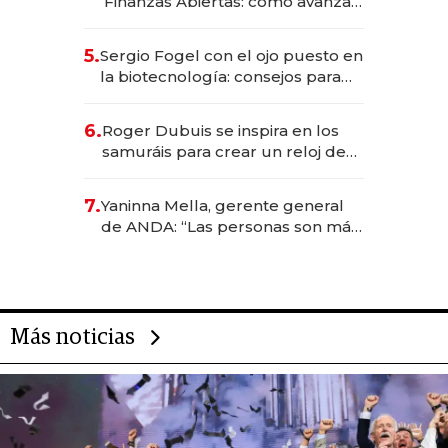
Finanzas Abiertas: cómo avanza
el sistema financiero uruguayo
5.
Sergio Fogel con el ojo puesto en
la biotecnología: consejos para
emprendedores, oportunidades
de inversión y el rol de la IA
6.
Roger Dubuis se inspira en los
samuráis para crear un reloj de
US$ 384.000
7.
Yaninna Mella, gerente general
de ANDA: “Las personas son más
importantes que los problemas”
Más noticias