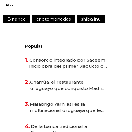
TAGS
Binance
criptomonedas
shiba inu
Popular
1.
Consorcio integrado por Saceem
inició obra del primer viaducto de
los Accesos Este a Montevideo;
inversión total asciende a US$ 54
2.
Charrúa, el restaurante
millones
uruguayo que conquistó Madrid:
sirve 300 cubiertos diarios, agota
reservas con un mes de
3.
Malabrigo Yarn: así es la
anticipación y prepara apertura
multinacional uruguaya que le
da de tejer al mundo
4.
De la banca tradicional a