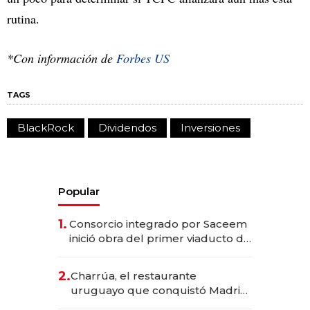
rutina.
*Con información de
Forbes US
TAGS
BlackRock
Dividendos
Inversiones
Popular
1.
Consorcio integrado por Saceem
inició obra del primer viaducto de
los Accesos Este a Montevideo;
inversión total asciende a US$ 54
2.
Charrúa, el restaurante
millones
uruguayo que conquistó Madrid:
sirve 300 cubiertos diarios, agota