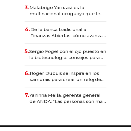
reservas con un mes de
3.
Malabrigo Yarn: así es la
anticipación y prepara apertura
multinacional uruguaya que le
da de tejer al mundo
4.
De la banca tradicional a
Finanzas Abiertas: cómo avanza
el sistema financiero uruguayo
5.
Sergio Fogel con el ojo puesto en
la biotecnología: consejos para
emprendedores, oportunidades
de inversión y el rol de la IA
6.
Roger Dubuis se inspira en los
samuráis para crear un reloj de
US$ 384.000
7.
Yaninna Mella, gerente general
de ANDA: “Las personas son más
importantes que los problemas”