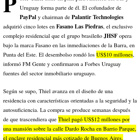
P
Uruguay forma parte de él. El cofundador de
PayPal
Palantir Technologies
y chairman de
Fasano Las Piedras
adquirió cinco lotes en
, el exclusivo
JHSF
complejo residencial que el grupo brasileño
opera
bajo la marca Fasano en las inmediaciones de la Barra, en
Punta del Este. El desembolso rondó los
US$10 millones
,
informó FM Gente y confirmaron a Forbes Uruguay
fuentes del sector inmobiliario uruguayo.
Según se supo, Thiel avanza en el diseño de una
residencia con características orientadas a la seguridad y la
autosuficiencia. La compra se produce semanas después
de que trascendiera que
Thiel pagó US$12 millones por
una mansión sobre la calle Dardo Rocha en Barrio Parque,
el enclave residencial más cotizado de Buenos Aires.