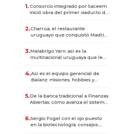
1.
Consorcio integrado por Saceem
inició obra del primer viaducto de
los Accesos Este a Montevideo;
inversión total asciende a US$ 54
2.
Charrúa, el restaurante
millones
uruguayo que conquistó Madrid:
sirve 300 cubiertos diarios, agota
reservas con un mes de
3.
Malabrigo Yarn: así es la
anticipación y prepara apertura
multinacional uruguaya que le
da de tejer al mundo
4.
Así es el equipo gerencial de
Balanz: misiones, hobbies y
metas para este año
5.
De la banca tradicional a Finanzas
Abiertas: cómo avanza el sistema
financiero uruguayo
6.
Sergio Fogel con el ojo puesto
en la biotecnología: consejos
para emprendedores,