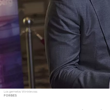
Los gemelos Winklevoss
FORBES