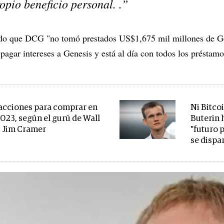
opio beneficio personal. .”
ando que DCG "no tomó prestados US$1,675 mil millones de G
gar intereses a Genesis y está al día con todos los préstamo
 acciones para comprar en
Ni Bitcoi
2023, según el gurú de Wall
Buterin 
t Jim Cramer
"futuro 
se dispa