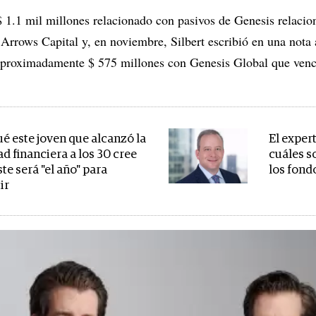
 1.1 mil millones relacionado con pasivos de Genesis relacio
rrows Capital y, en noviembre, Silbert escribió en una nota a
aproximadamente $ 575 millones con Genesis Global que ven
ué este joven que alcanzó la
El expert
ad financiera a los 30 cree
cuáles s
te será "el año" para
los fond
ir