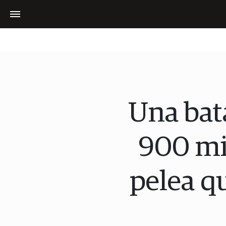
Una bata
900 mil
pelea q