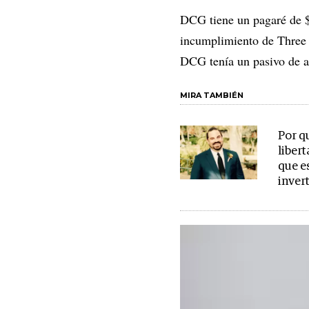
DCG tiene un pagaré de $
incumplimiento de Three A
DCG tenía un pasivo de 
MIRA TAMBIÉN
Por q
libert
que es
invert