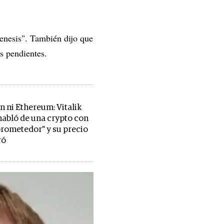
enesis". También dijo que
s pendientes.
n ni Ethereum: Vitalik
habló de una crypto con
prometedor" y su precio
ró