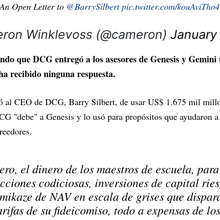
 An Open Letter to
@BarrySilbert
pic.twitter.com/kouAviTho4
ron Winklevoss (@cameron)
January
eando que DCG entregó a los asesores de Genesis y Gemini 
ha recibido ninguna respuesta.
 al CEO de DCG, Barry Silbert, de usar US$ 1.675 mil millo
G "debe" a Genesis y lo usó para propósitos que ayudaron 
creedores.
ro, el dinero de los maestros de escuela, par
ciones codiciosas, inversiones de capital ries
mikaze de NAV en escala de grises que dispa
rifas de su fideicomiso, todo a expensas de lo