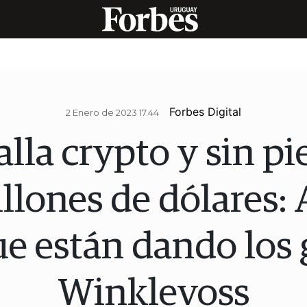
Forbes Digital
2 Enero de 2023 17.44
lla crypto y sin p
lones de dólares: A
ue están dando los
Winklevoss