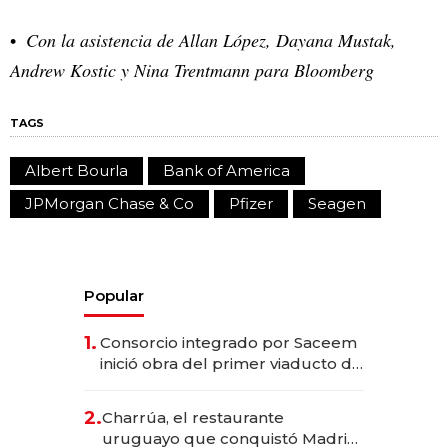
Con la asistencia de Allan López, Dayana Mustak,
Andrew Kostic y Nina Trentmann para Bloomberg
TAGS
Albert Bourla
Bank of America
JPMorgan Chase & Co
Pfizer
Seagen
Popular
1.
Consorcio integrado por Saceem
inició obra del primer viaducto de
los Accesos Este a Montevideo;
inversión total asciende a US$ 54
2.
Charrúa, el restaurante
millones
uruguayo que conquistó Madrid: