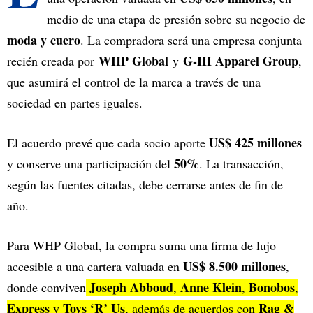
medio de una etapa de presión sobre su negocio de
moda y cuero
. La compradora será una empresa conjunta
WHP Global
G-III Apparel Group
recién creada por
y
,
que asumirá el control de la marca a través de una
sociedad en partes iguales.
US$ 425 millones
El acuerdo prevé que cada socio aporte
50%
y conserve una participación del
. La transacción,
según las fuentes citadas, debe cerrarse antes de fin de
año.
Para WHP Global, la compra suma una firma de lujo
US$ 8.500 millones
accesible a una cartera valuada en
,
Joseph Abboud
Anne Klein
Bonobos
donde conviven
,
,
,
Express
Toys ‘R’ Us
Rag &
y
, además de acuerdos con