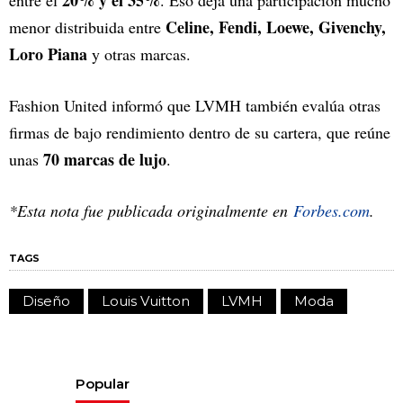
20% y el 35%
entre el
. Eso deja una participación mucho
Celine, Fendi, Loewe, Givenchy,
menor distribuida entre
Loro Piana
y otras marcas.
Fashion United informó que LVMH también evalúa otras
firmas de bajo rendimiento dentro de su cartera, que reúne
70 marcas de lujo
unas
.
*Esta nota fue publicada originalmente en
Forbes.com
.
TAGS
Diseño
Louis Vuitton
LVMH
Moda
Popular