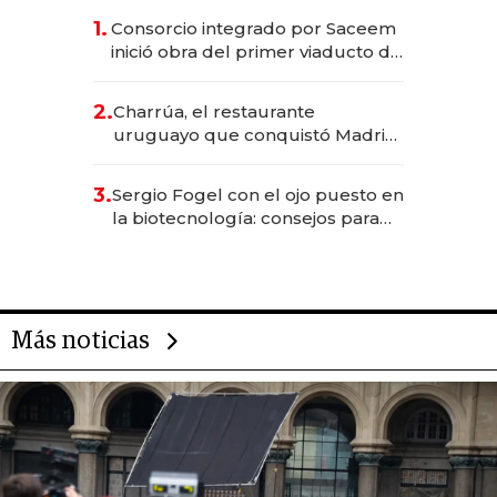
1.
Consorcio integrado por Saceem
inició obra del primer viaducto de
los Accesos Este a Montevideo;
inversión total asciende a US$ 54
2.
Charrúa, el restaurante
millones
uruguayo que conquistó Madrid:
sirve 300 cubiertos diarios, agota
reservas con un mes de
3.
Sergio Fogel con el ojo puesto en
anticipación y prepara apertura
la biotecnología: consejos para
emprendedores, oportunidades
de inversión y el rol de la IA
Más noticias