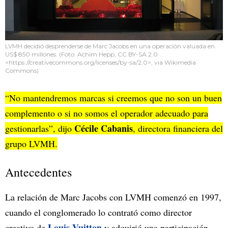
LVMH decidió desprenderse de Marc Jacobs en una operación valuada en
US$ 850 millones. (Foto: Achim Hepp, CC BY-SA 2.0
<https://creativecommons.org/licenses/by-sa/2.0>, via Wikimedia
Commons)
“No mantendremos marcas si creemos que no son un buen
complemento o si no somos el operador adecuado para
Cécile Cabanis
gestionarlas”, dijo
, directora financiera del
grupo LVMH.
Antecedentes
La relación de Marc Jacobs con LVMH comenzó en 1997,
cuando el conglomerado lo contrató como director
Louis Vuitton
creativo de
y adquirió una participación