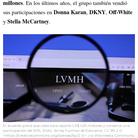
millones
. En los últimos años, el grupo también vendió
Donna Karan
DKNY
Off-White
sus participaciones en
,
,
Stella McCartney
y
.
El acuerdo prevé que cada socio aporte US$ 425 millones y conserve una
participación del 50%. (Foto: Jernej Furman de Eslovenia, CC BY 2.0
<https://creativecommons.org/licenses/by/2.0>, via Wikimedia Commons)