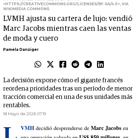
<HTTPS://CREATIVECOMMONS.ORG/LICENSES/BY-SA/4.0>, VIA
WIKIMEDIA COMMONS
LVMH ajusta su cartera de lujo: vendió
Marc Jacobs mientras caen las ventas
de moda y cuero
Pamela Danziger
La decisión expone cómo el gigante francés
reordena prioridades tras un período de menor
tracción comercial en una de sus unidades más
rentables.
18 Mayo de 2026 07.19
L
VMH
Marc Jacobs
decidió desprenderse de
en
US$ 850 millones
una operación valuada en
, en