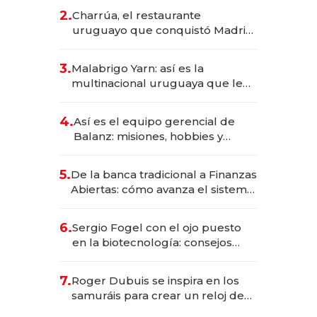
inversión total asciende a US$ 54
2.
Charrúa, el restaurante
millones
uruguayo que conquistó Madrid:
sirve 300 cubiertos diarios, agota
reservas con un mes de
3.
Malabrigo Yarn: así es la
anticipación y prepara apertura
multinacional uruguaya que le
da de tejer al mundo
4.
Así es el equipo gerencial de
Balanz: misiones, hobbies y
metas para este año
5.
De la banca tradicional a Finanzas
Abiertas: cómo avanza el sistema
financiero uruguayo
6.
Sergio Fogel con el ojo puesto
en la biotecnología: consejos
para emprendedores,
oportunidades de inversión y el
7.
Roger Dubuis se inspira en los
rol de la IA
samuráis para crear un reloj de
US$ 384.000