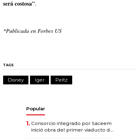
será costosa"
.
*Publicada en Forbes US
TAGS
Disney
Iger
Peltz
Popular
1.
Consorcio integrado por Saceem
inició obra del primer viaducto de
los Accesos Este a Montevideo;