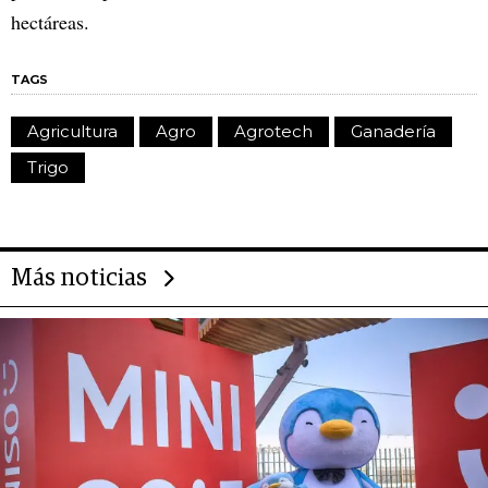
hectáreas.
TAGS
Agricultura
Agro
Agrotech
Ganadería
Trigo
Más noticias