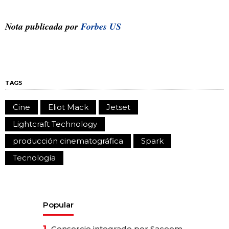
Nota publicada por
Forbes US
TAGS
Cine
Eliot Mack
Jetset
Lightcraft Technology
producción cinematográfica
Spark
Tecnología
Popular
1.
Consorcio integrado por Saceem