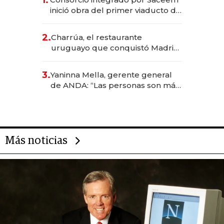
inició obra del primer viaducto de
los Accesos Este a Montevideo;
inversión total asciende a US$ 54
2.
Charrúa, el restaurante
millones
uruguayo que conquistó Madrid:
sirve 300 cubiertos diarios, agota
reservas con un mes de
3.
Yaninna Mella, gerente general
anticipación y prepara apertura
de ANDA: “Las personas son más
importantes que los problemas”
Más noticias