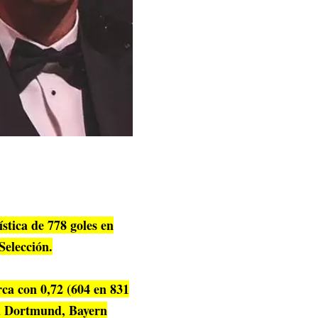
stica de 778 goles en
Selección.
ca con 0,72 (604 en 831
ia Dortmund, Bayern