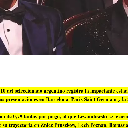
0 del seleccionado argentino registra la impactante estadí
us presentaciones en Barcelona, Paris Saint Germain y la 
n de 0,79 tantos por juego, al que Lewandowski se le acer
de su trayectoria en Znicz Pruszkow, Lech Poznan, Boruss