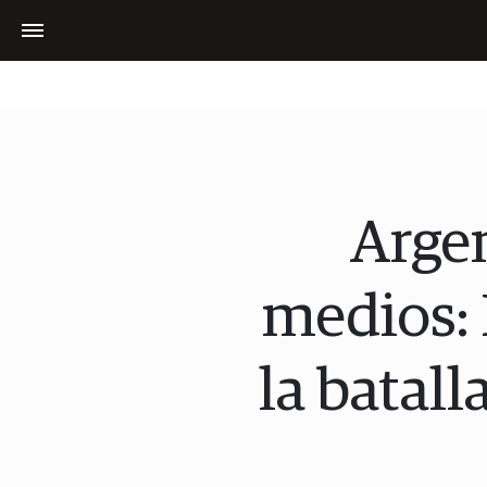
Argen
medios:
la batal