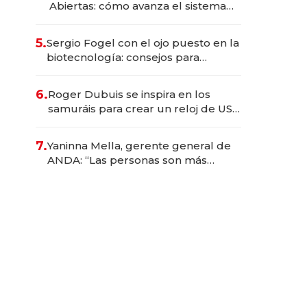
Abiertas: cómo avanza el sistema
financiero uruguayo
5.
Sergio Fogel con el ojo puesto en la
biotecnología: consejos para
emprendedores, oportunidades de
inversión y el rol de la IA
6.
Roger Dubuis se inspira en los
samuráis para crear un reloj de US$
384.000
7.
Yaninna Mella, gerente general de
ANDA: “Las personas son más
importantes que los problemas”