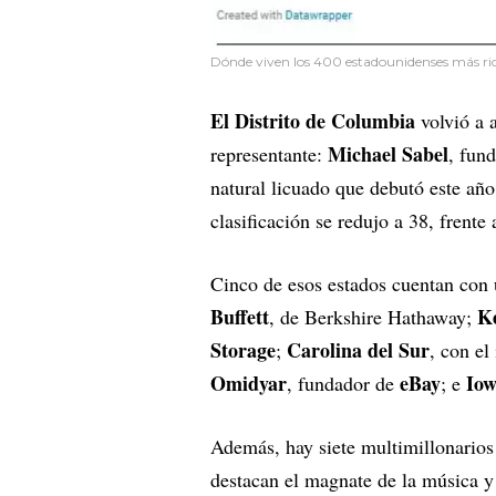
Dónde viven los 400 estadounidenses más ric
El Distrito de Columbia
volvió a 
Michael Sabel
representante:
, fun
natural licuado que debutó este año
clasificación se redujo a 38, frente
Cinco de esos estados cuentan con u
Buffett
K
, de Berkshire Hathaway;
Storage
Carolina del Sur
;
, con el
Omidyar
eBay
Io
, fundador de
; e
Además, hay siete multimillonarios 
destacan el magnate de la música y