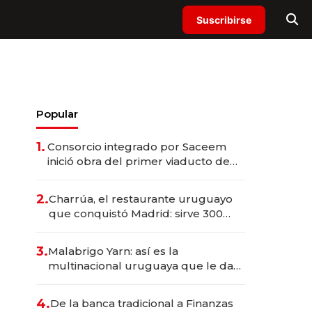
Suscribirse
Popular
1.
Consorcio integrado por Saceem
inició obra del primer viaducto de
los Accesos Este a Montevideo;
inversión total asciende a US$ 54
2.
Charrúa, el restaurante uruguayo
millones
que conquistó Madrid: sirve 300
cubiertos diarios, agota reservas
con un mes de anticipación y
3.
Malabrigo Yarn: así es la
prepara apertura
multinacional uruguaya que le da
de tejer al mundo
4.
De la banca tradicional a Finanzas