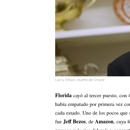
Larry Ellison, dueño de Oracle
Florida
cayó al tercer puesto, con 
había empatado por primera vez c
cada estado. Uno de los pocos que
Jeff Bezos
Amazon
fue
, de
, cuya 
persona más rica del país y concen