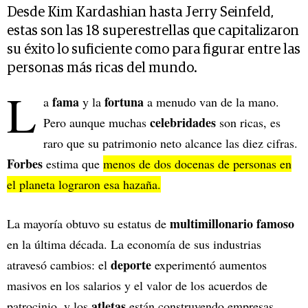
Desde Kim Kardashian hasta Jerry Seinfeld,
estas son las 18 superestrellas que capitalizaron
su éxito lo suficiente como para figurar entre las
personas más ricas del mundo.
L
fama
fortuna
a
y la
a menudo van de la mano.
celebridades
Pero aunque muchas
son ricas, es
raro que su patrimonio neto alcance las diez cifras.
Forbes
estima que
menos de dos docenas de personas en
el planeta lograron esa hazaña.
multimillonario famoso
La mayoría obtuvo su estatus de
en la última década. La economía de sus industrias
deporte
atravesó cambios: el
experimentó aumentos
masivos en los salarios y el valor de los acuerdos de
atletas
patrocinio, y los
están construyendo empresas