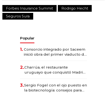
Forbes Insurance Summit
Rodrigo Hecht
Seguros Sura
Popular
1.
Consorcio integrado por Saceem
inició obra del primer viaducto de
los Accesos Este a Montevideo;
inversión total asciende a US$ 54
2.
Charrúa, el restaurante
millones
uruguayo que conquistó Madrid:
sirve 300 cubiertos diarios, agota
reservas con un mes de
3.
Sergio Fogel con el ojo puesto en
anticipación y prepara apertura
la biotecnología: consejos para
emprendedores, oportunidades
de inversión y el rol de la IA