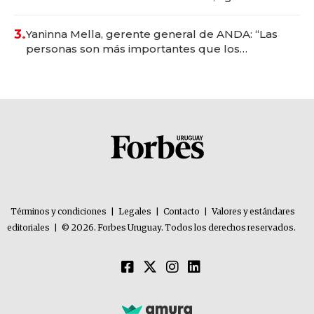
con un mes de anticipación y prepara apertura
3.
Yaninna Mella, gerente general de ANDA: “Las
personas son más importantes que los
problemas”
Términos y condiciones
|
Legales
|
Contacto
|
Valores y estándares
editoriales
|
© 2026. Forbes Uruguay. Todos los derechos reservados.