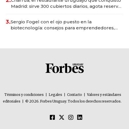
2.
Charrúa, el restaurante uruguayo que conquistó
Madrid: sirve 300 cubiertos diarios, agota reservas
con un mes de anticipación y prepara apertura
3.
Sergio Fogel con el ojo puesto en la
biotecnología: consejos para emprendedores,
oportunidades de inversión y el rol de la IA
Términos y condiciones
|
Legales
|
Contacto
|
Valores y estándares
editoriales
|
© 2026. Forbes Uruguay. Todos los derechos reservados.