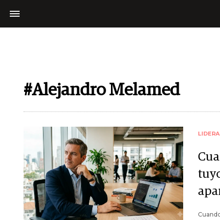
#Alejandro Melamed
LIDER
Cua
tuyo
apa
Cuando 