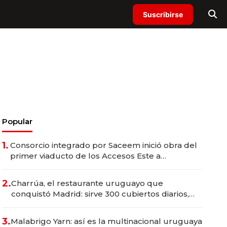
Suscribirse
Popular
1.
Consorcio integrado por Saceem inició obra del
primer viaducto de los Accesos Este a
Montevideo; inversión total asciende a US$ 54
millones
2.
Charrúa, el restaurante uruguayo que
conquistó Madrid: sirve 300 cubiertos diarios,
agota reservas con un mes de anticipación y
prepara apertura
3.
Malabrigo Yarn: así es la multinacional uruguaya