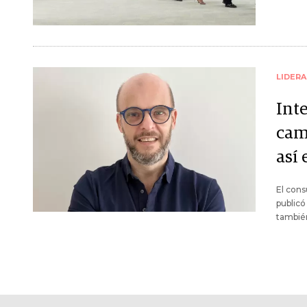
LIDER
Int
cam
así
El cons
publicó
tambié