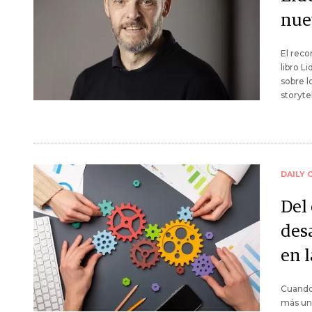
nue
El rec
libro L
sobre l
storyte
DAILY 
Del
des
en 
Cuando
más una