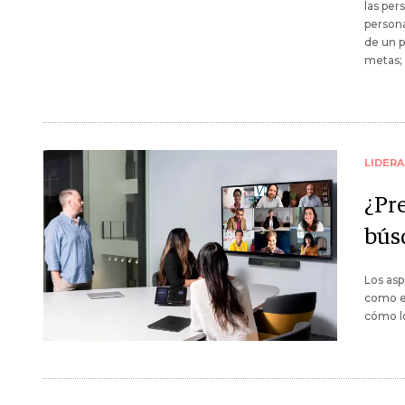
las per
persona
de un p
metas; 
LIDER
¿Pre
bús
Los asp
como en
cómo l