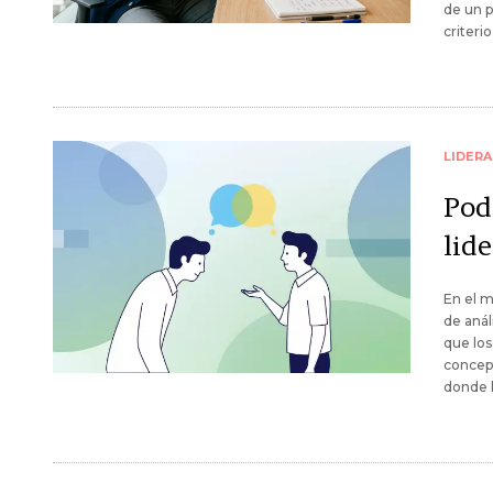
de un p
criteri
LIDER
Pode
lid
En el m
de aná
que los
concept
donde l