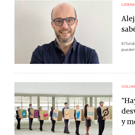
LIDER
Ale
sab
El fund
pueden 
COLUM
"Ha
des
y m