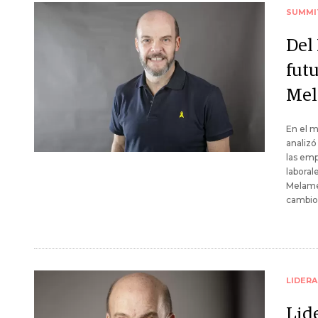
SUMMI
Del
fut
Me
En el 
analizó
las emp
laboral
Melame
cambio,
LIDER
Lid