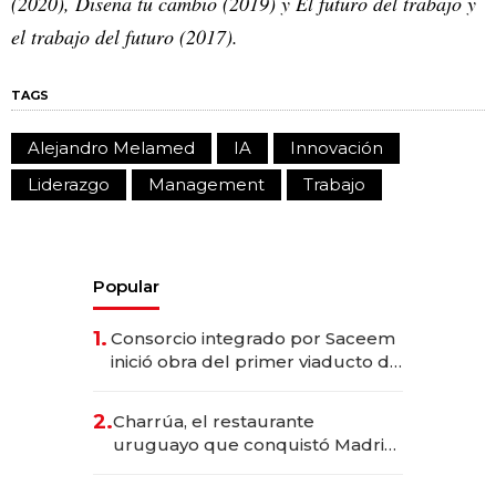
(2020), Diseña tu cambio (2019) y El futuro del trabajo y
el trabajo del futuro (2017).
TAGS
Alejandro Melamed
IA
Innovación
Liderazgo
Management
Trabajo
Popular
1.
Consorcio integrado por Saceem
inició obra del primer viaducto de
los Accesos Este a Montevideo;
inversión total asciende a US$ 54
2.
Charrúa, el restaurante
millones
uruguayo que conquistó Madrid:
sirve 300 cubiertos diarios, agota
reservas con un mes de