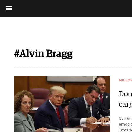
#Alvin Bragg
MILLO
Don
carg
Con un 
emoción
juzgado