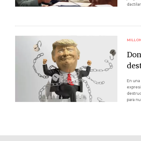
dactilar
MILLO
Don
des
En una 
expresi
destruc
para nu