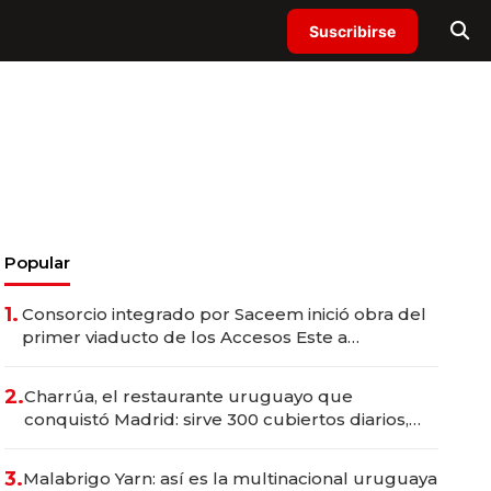
Suscribirse
Popular
1.
Consorcio integrado por Saceem inició obra del
primer viaducto de los Accesos Este a
Montevideo; inversión total asciende a US$ 54
millones
2.
Charrúa, el restaurante uruguayo que
conquistó Madrid: sirve 300 cubiertos diarios,
agota reservas con un mes de anticipación y
prepara apertura
3.
Malabrigo Yarn: así es la multinacional uruguaya