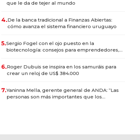
que le da de tejer al mundo
4.
De la banca tradicional a Finanzas Abiertas:
cómo avanza el sistema financiero uruguayo
5.
Sergio Fogel con el ojo puesto en la
biotecnología: consejos para emprendedores,
oportunidades de inversión y el rol de la IA
6.
Roger Dubuis se inspira en los samuráis para
crear un reloj de US$ 384.000
7.
Yaninna Mella, gerente general de ANDA: “Las
personas son más importantes que los
problemas”