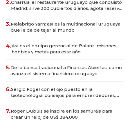
2.
Charrúa, el restaurante uruguayo que conquistó
Madrid: sirve 300 cubiertos diarios, agota reservas
con un mes de anticipación y prepara apertura
3.
Malabrigo Yarn: así es la multinacional uruguaya
que le da de tejer al mundo
4.
Así es el equipo gerencial de Balanz: misiones,
hobbies y metas para este año
5.
De la banca tradicional a Finanzas Abiertas: cómo
avanza el sistema financiero uruguayo
6.
Sergio Fogel con el ojo puesto en la
biotecnología: consejos para emprendedores,
oportunidades de inversión y el rol de la IA
7.
Roger Dubuis se inspira en los samuráis para
crear un reloj de US$ 384.000