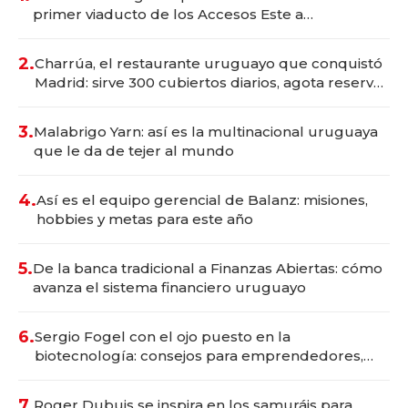
primer viaducto de los Accesos Este a
Montevideo; inversión total asciende a US$ 54
millones
2.
Charrúa, el restaurante uruguayo que conquistó
Madrid: sirve 300 cubiertos diarios, agota reservas
con un mes de anticipación y prepara apertura
3.
Malabrigo Yarn: así es la multinacional uruguaya
que le da de tejer al mundo
4.
Así es el equipo gerencial de Balanz: misiones,
hobbies y metas para este año
5.
De la banca tradicional a Finanzas Abiertas: cómo
avanza el sistema financiero uruguayo
6.
Sergio Fogel con el ojo puesto en la
biotecnología: consejos para emprendedores,
oportunidades de inversión y el rol de la IA
7.
Roger Dubuis se inspira en los samuráis para