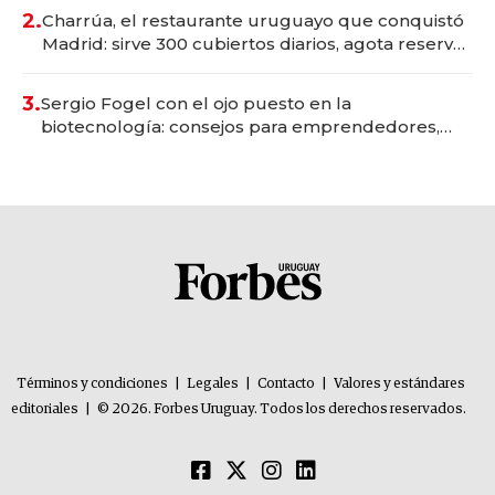
millones
2.
Charrúa, el restaurante uruguayo que conquistó
Madrid: sirve 300 cubiertos diarios, agota reservas
con un mes de anticipación y prepara apertura
3.
Sergio Fogel con el ojo puesto en la
biotecnología: consejos para emprendedores,
oportunidades de inversión y el rol de la IA
Términos y condiciones
|
Legales
|
Contacto
|
Valores y estándares
editoriales
|
© 2026. Forbes Uruguay. Todos los derechos reservados.