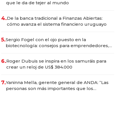
que le da de tejer al mundo
4.
De la banca tradicional a Finanzas Abiertas:
cómo avanza el sistema financiero uruguayo
5.
Sergio Fogel con el ojo puesto en la
biotecnología: consejos para emprendedores,
oportunidades de inversión y el rol de la IA
6.
Roger Dubuis se inspira en los samuráis para
crear un reloj de US$ 384.000
7.
Yaninna Mella, gerente general de ANDA: “Las
personas son más importantes que los
problemas”