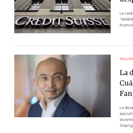
La caíd
"debili
financi
MILLO
La 
Cuá
Fan
La desa
ejecuti
durante
Jinping