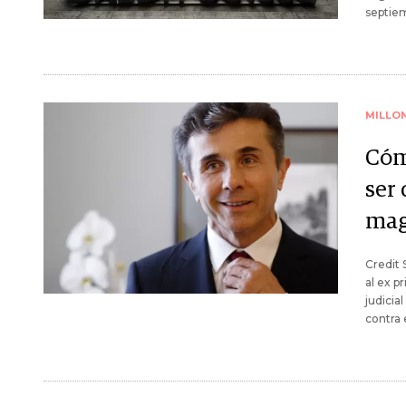
septie
MILLO
Cóm
ser
mag
Credit 
al ex p
judicia
contra 