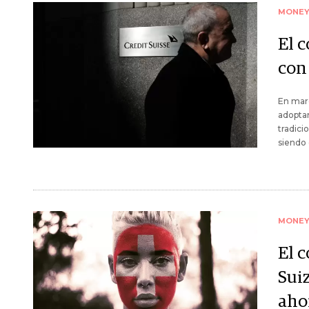
MONE
El 
con 
En mar
adoptan
tradici
siendo 
MONE
El 
Suiz
ahor