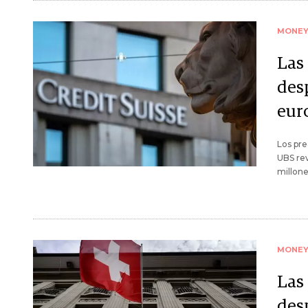
MONE
Las 
des
eur
Los pre
UBS rev
millone
MONE
Las 
des