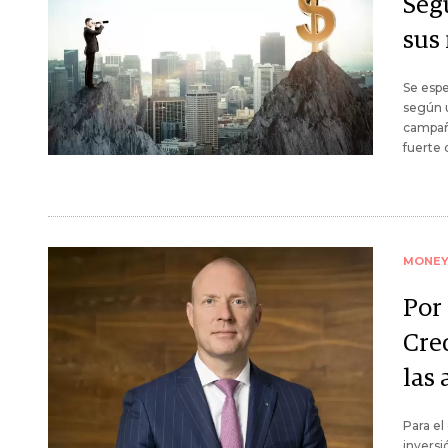
Segú
sus
Se espe
según u
campaña
fuerte 
MONE
Por 
Cre
las 
Para el
inversi