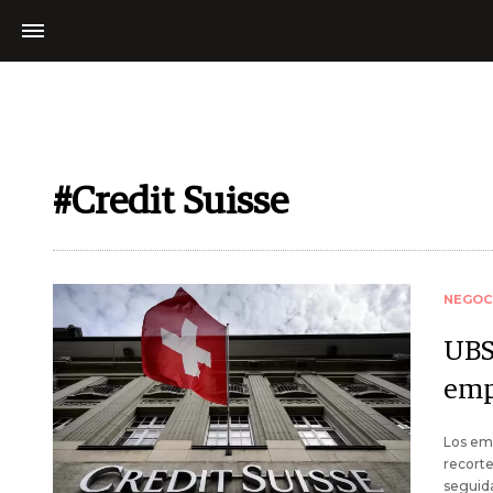
#Credit Suisse
NEGOC
UBS
emp
Los emp
recorte
seguida