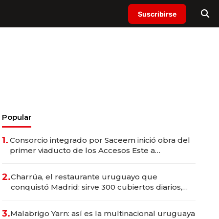
Suscribirse
Popular
1.
Consorcio integrado por Saceem inició obra del
primer viaducto de los Accesos Este a
Montevideo; inversión total asciende a US$ 54
millones
2.
Charrúa, el restaurante uruguayo que
conquistó Madrid: sirve 300 cubiertos diarios,
agota reservas con un mes de anticipación y
prepara apertura
3.
Malabrigo Yarn: así es la multinacional uruguaya