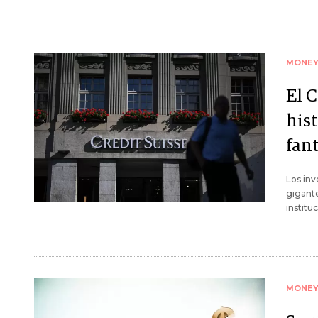
MONE
El 
hist
fan
Los inv
gigante
institu
MONE