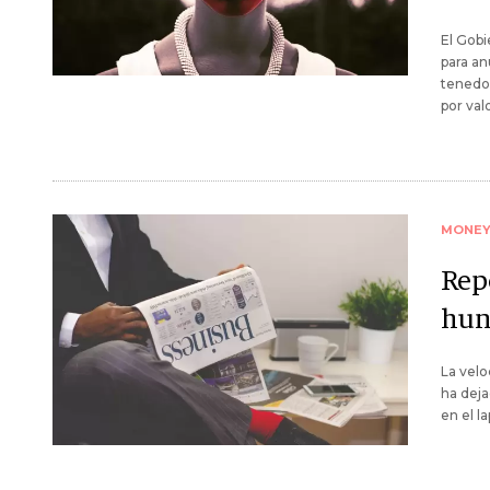
El Gobi
para an
tenedor
por val
MONE
Rep
hun
La velo
ha deja
en el l