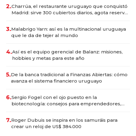
millones
2.
Charrúa, el restaurante uruguayo que conquistó
Madrid: sirve 300 cubiertos diarios, agota reservas
con un mes de anticipación y prepara apertura
3.
Malabrigo Yarn: así es la multinacional uruguaya
que le da de tejer al mundo
4.
Así es el equipo gerencial de Balanz: misiones,
hobbies y metas para este año
5.
De la banca tradicional a Finanzas Abiertas: cómo
avanza el sistema financiero uruguayo
6.
Sergio Fogel con el ojo puesto en la
biotecnología: consejos para emprendedores,
oportunidades de inversión y el rol de la IA
7.
Roger Dubuis se inspira en los samuráis para
crear un reloj de US$ 384.000