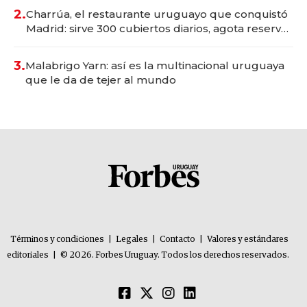
millones
2.
Charrúa, el restaurante uruguayo que conquistó
Madrid: sirve 300 cubiertos diarios, agota reservas
con un mes de anticipación y prepara apertura
3.
Malabrigo Yarn: así es la multinacional uruguaya
que le da de tejer al mundo
Términos y condiciones
|
Legales
|
Contacto
|
Valores y estándares
editoriales
|
© 2026. Forbes Uruguay. Todos los derechos reservados.