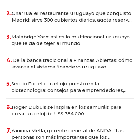
Montevideo; inversión total asciende a US$ 54
millones
2.
Charrúa, el restaurante uruguayo que conquistó
Madrid: sirve 300 cubiertos diarios, agota reservas
con un mes de anticipación y prepara apertura
3.
Malabrigo Yarn: así es la multinacional uruguaya
que le da de tejer al mundo
4.
De la banca tradicional a Finanzas Abiertas: cómo
avanza el sistema financiero uruguayo
5.
Sergio Fogel con el ojo puesto en la
biotecnología: consejos para emprendedores,
oportunidades de inversión y el rol de la IA
6.
Roger Dubuis se inspira en los samuráis para
crear un reloj de US$ 384.000
7.
Yaninna Mella, gerente general de ANDA: “Las
personas son más importantes que los