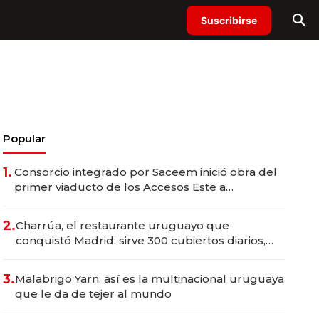
Suscribirse
Popular
1.
Consorcio integrado por Saceem inició obra del
primer viaducto de los Accesos Este a
Montevideo; inversión total asciende a US$ 54
millones
2.
Charrúa, el restaurante uruguayo que
conquistó Madrid: sirve 300 cubiertos diarios,
agota reservas con un mes de anticipación y
prepara apertura
3.
Malabrigo Yarn: así es la multinacional uruguaya
que le da de tejer al mundo