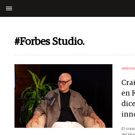
#Forbes Studio.
INNOV
Crai
en F
dice
inn
El crea
del Mia