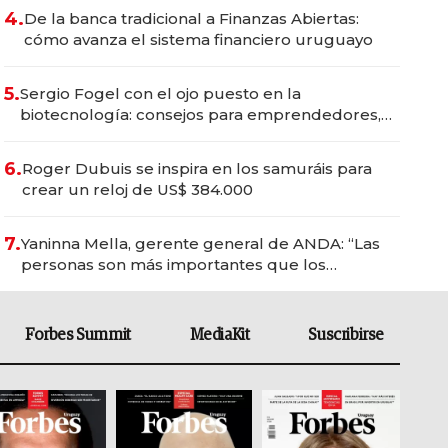
4.
De la banca tradicional a Finanzas Abiertas:
cómo avanza el sistema financiero uruguayo
5.
Sergio Fogel con el ojo puesto en la
biotecnología: consejos para emprendedores,
oportunidades de inversión y el rol de la IA
6.
Roger Dubuis se inspira en los samuráis para
crear un reloj de US$ 384.000
7.
Yaninna Mella, gerente general de ANDA: “Las
personas son más importantes que los
problemas”
Forbes Summit
MediaKit
Suscribirse