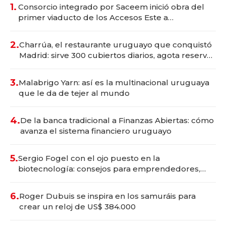
1.
Consorcio integrado por Saceem inició obra del
primer viaducto de los Accesos Este a
Montevideo; inversión total asciende a US$ 54
millones
2.
Charrúa, el restaurante uruguayo que conquistó
Madrid: sirve 300 cubiertos diarios, agota reservas
con un mes de anticipación y prepara apertura
3.
Malabrigo Yarn: así es la multinacional uruguaya
que le da de tejer al mundo
4.
De la banca tradicional a Finanzas Abiertas: cómo
avanza el sistema financiero uruguayo
5.
Sergio Fogel con el ojo puesto en la
biotecnología: consejos para emprendedores,
oportunidades de inversión y el rol de la IA
6.
Roger Dubuis se inspira en los samuráis para
crear un reloj de US$ 384.000