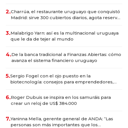
Montevideo; inversión total asciende a US$ 54
millones
2.
Charrúa, el restaurante uruguayo que conquistó
Madrid: sirve 300 cubiertos diarios, agota reservas
con un mes de anticipación y prepara apertura
3.
Malabrigo Yarn: así es la multinacional uruguaya
que le da de tejer al mundo
4.
De la banca tradicional a Finanzas Abiertas: cómo
avanza el sistema financiero uruguayo
5.
Sergio Fogel con el ojo puesto en la
biotecnología: consejos para emprendedores,
oportunidades de inversión y el rol de la IA
6.
Roger Dubuis se inspira en los samuráis para
crear un reloj de US$ 384.000
7.
Yaninna Mella, gerente general de ANDA: “Las
personas son más importantes que los