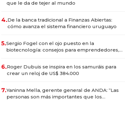
que le da de tejer al mundo
4.
De la banca tradicional a Finanzas Abiertas:
cómo avanza el sistema financiero uruguayo
5.
Sergio Fogel con el ojo puesto en la
biotecnología: consejos para emprendedores,
oportunidades de inversión y el rol de la IA
6.
Roger Dubuis se inspira en los samuráis para
crear un reloj de US$ 384.000
7.
Yaninna Mella, gerente general de ANDA: “Las
personas son más importantes que los
problemas”