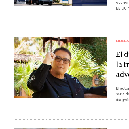
economi
EE.UU. 
LIDER
El 
la t
adv
El auto
serie d
diagnós