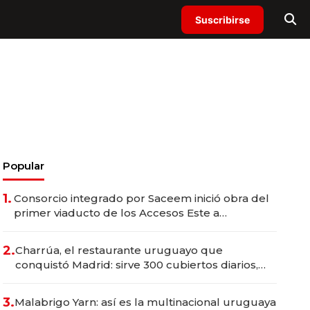
Suscribirse
Popular
1.
Consorcio integrado por Saceem inició obra del
primer viaducto de los Accesos Este a
Montevideo; inversión total asciende a US$ 54
millones
2.
Charrúa, el restaurante uruguayo que
conquistó Madrid: sirve 300 cubiertos diarios,
agota reservas con un mes de anticipación y
prepara apertura
3.
Malabrigo Yarn: así es la multinacional uruguaya