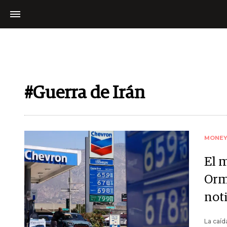
#Guerra de Irán
MONE
El m
Orm
noti
La caíd