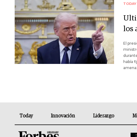
TODAY
Ult
los 
El pres
ministr
durante
había f
amenaza
Today
Innovación
Liderazgo
M