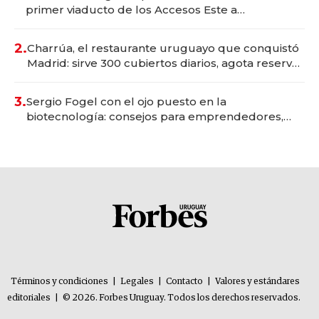
primer viaducto de los Accesos Este a
Montevideo; inversión total asciende a US$ 54
millones
2.
Charrúa, el restaurante uruguayo que conquistó
Madrid: sirve 300 cubiertos diarios, agota reservas
con un mes de anticipación y prepara apertura
3.
Sergio Fogel con el ojo puesto en la
biotecnología: consejos para emprendedores,
oportunidades de inversión y el rol de la IA
Términos y condiciones
|
Legales
|
Contacto
|
Valores y estándares
editoriales
|
© 2026. Forbes Uruguay. Todos los derechos reservados.