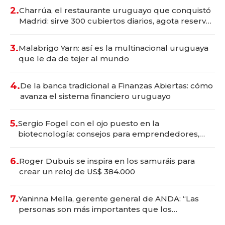
millones
2.
Charrúa, el restaurante uruguayo que conquistó
Madrid: sirve 300 cubiertos diarios, agota reservas
con un mes de anticipación y prepara apertura
3.
Malabrigo Yarn: así es la multinacional uruguaya
que le da de tejer al mundo
4.
De la banca tradicional a Finanzas Abiertas: cómo
avanza el sistema financiero uruguayo
5.
Sergio Fogel con el ojo puesto en la
biotecnología: consejos para emprendedores,
oportunidades de inversión y el rol de la IA
6.
Roger Dubuis se inspira en los samuráis para
crear un reloj de US$ 384.000
7.
Yaninna Mella, gerente general de ANDA: “Las
personas son más importantes que los
problemas”