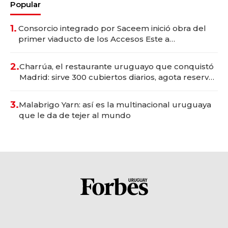
Popular
1.
Consorcio integrado por Saceem inició obra del
primer viaducto de los Accesos Este a
Montevideo; inversión total asciende a US$ 54
millones
2.
Charrúa, el restaurante uruguayo que conquistó
Madrid: sirve 300 cubiertos diarios, agota reservas
con un mes de anticipación y prepara apertura
3.
Malabrigo Yarn: así es la multinacional uruguaya
que le da de tejer al mundo